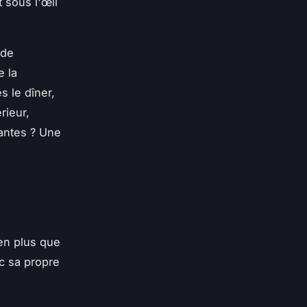
t sous l'œil
 de
e la
 le dîner,
rieur,
nantes ? Une
ien plus que
ec sa propre