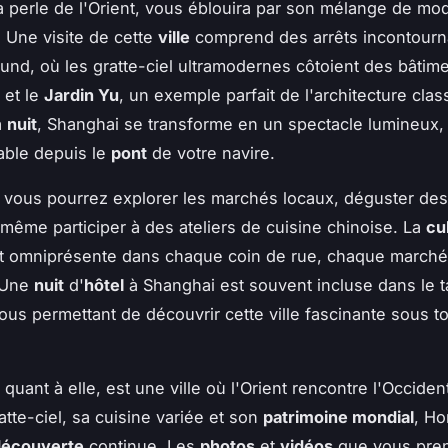
la perle de l'Orient, vous éblouira par son mélange de mod
. Une visite de cette
ville
comprend des arrêts incontourn
nd, où les gratte-ciel ultramodernes côtoient des bâtim
 et le
Jardin Yu
, un exemple parfait de l'architecture clas
a
nuit
, Shanghai se transforme en un spectacle lumineux, 
able depuis le
pont
de votre navire.
, vous pourrez explorer les marchés locaux, déguster de
 même participer à des ateliers de cuisine chinoise. La
cu
t omniprésente dans chaque coin de rue, chaque marché
. Une
nuit
d'
hôtel
à Shanghai est souvent incluse dans le ta
ous permettant de découvrir cette ville fascinante sous t
, quant à elle, est une ville où l'Orient rencontre l'Occide
atte-ciel, sa cuisine variée et son
patrimoine mondial
, Ho
découverte
continue. Les
photos
et
vidéos
que vous pren