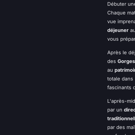
Débuter u
Chaque mati
vue imprena
déjeuner
a
vous prépa
Après le dé
des
Gorges
au
patrimoi
totale dans
fascinants 
L'après-mid
par un
dire
traditionnel
par des maî