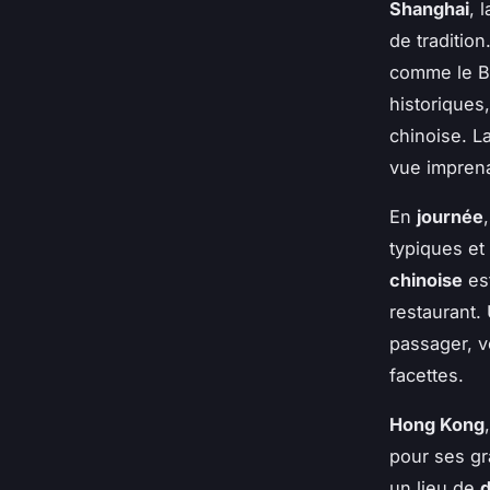
Shanghai
, 
de tradition
comme le Bu
historiques,
chinoise. L
vue impren
En
journée
typiques et
chinoise
es
restaurant
passager, v
facettes.
Hong Kong
pour ses gr
un lieu de