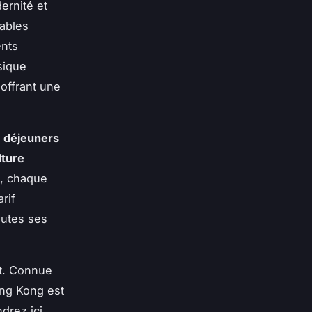
ernité et
ables
ents
sique
offrant une
s
déjeuners
lture
, chaque
rif
outes ses
nt. Connue
ng Kong est
drez ici