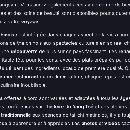
angeant. Vous aurez également accès à un centre de bie
s et des soins de beauté sont disponibles pour ajouter
on à votre
voyage
.
chinoise
est intégrée dans chaque aspect de la vie à bord
ons de thé chinois aux spectacles culturels en soirée, c
t une
découverte
de plus sur ce pays fascinant. Les
repa
ritable fête pour les sens, avec des plats préparés par d
s utilisant des ingrédients locaux de première qualité. Q
euner restaurant
ou un
dîner
raffiné, chaque repas est u
culinaire inoubliable.
és
offertes à bord sont variées et adaptées à tous les âge
Des conférences sur l'histoire du
Yang Tsé
et des ateliers 
 traditionnelle
aux séances de tai-chi matinales, il y a tou
se à apprendre et à apprécier. Les
photos
et
vidéos
capt