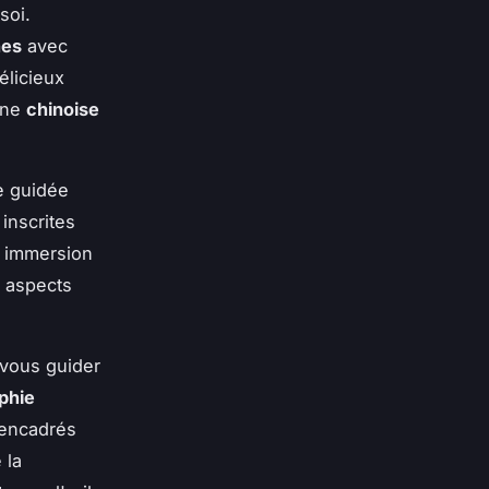
soi.
nes
avec
élicieux
sine
chinoise
te guidée
inscrites
e immersion
s aspects
-vous guider
aphie
 encadrés
 la