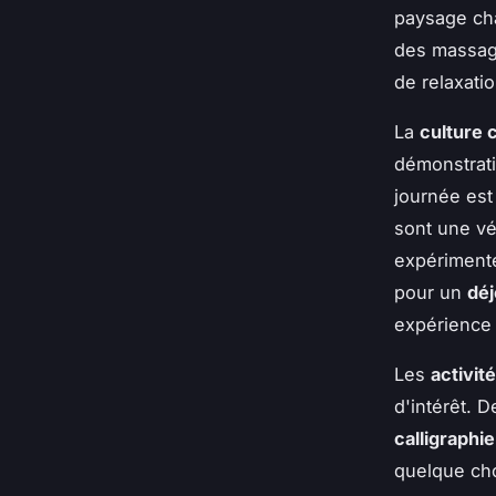
paysage ch
des massage
de relaxati
La
culture 
démonstrati
journée es
sont une vé
expérimenté
pour un
déj
expérience 
Les
activit
d'intérêt. 
calligraphie
quelque cho