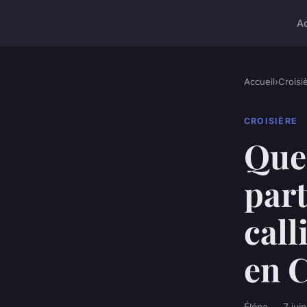
A
Accueil
›
Croisi
CROISIÈRE
Quel
part
call
en 
Éléna — 7 jui