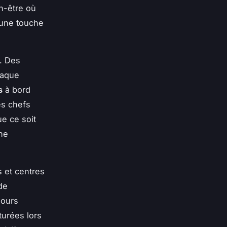
n-être où
 une touche
. Des
haque
s
à bord
es chefs
ue ce soit
ne
s et centres
de
jours
urées lors