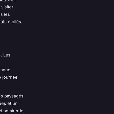
visiter
ns les
nts étoilés
. Les
haque
e journée
des paysages
ées et un
t admirer le