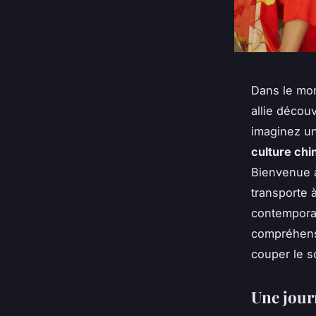
Dans le mon
allie décou
imaginez un
culture chi
Bienvenue 
transporte à
contemporai
compréhensi
couper le s
Une jour