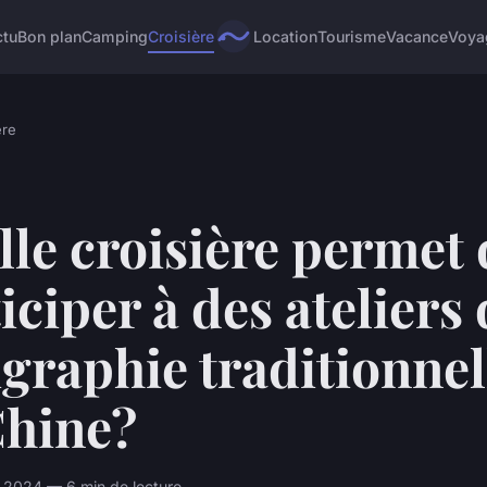
ctu
Bon plan
Camping
Croisière
Location
Tourisme
Vacance
Voya
ère
le croisière permet 
iciper à des ateliers
igraphie traditionnel
Chine?
n 2024 — 6 min de lecture