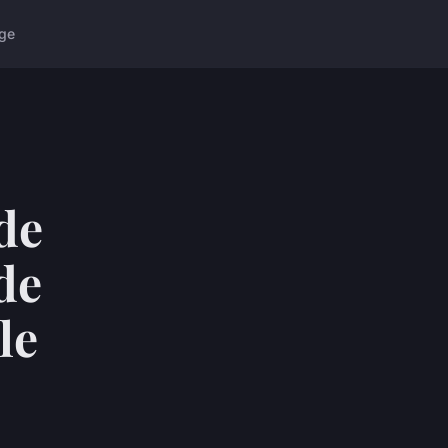
ge
de
 de
le