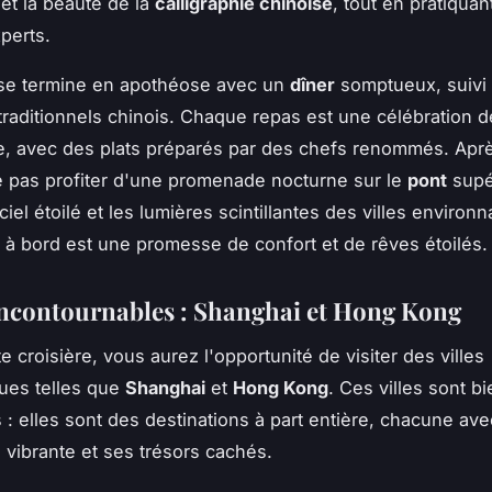
et la beauté de la
calligraphie chinoise
, tout en pratiquan
xperts.
 se termine en apothéose avec un
dîner
somptueux, suivi
traditionnels chinois. Chaque repas est une célébration d
, avec des plats préparés par des chefs renommés. Après
 pas profiter d'une promenade nocturne sur le
pont
supé
ciel étoilé et les lumières scintillantes des villes environ
à bord est une promesse de confort et de rêves étoilés.
incontournables : Shanghai et Hong Kong
e croisière, vous aurez l'opportunité de visiter des villes
ues telles que
Shanghai
et
Hong Kong
. Ces villes sont b
 : elles sont des destinations à part entière, chacune av
vibrante et ses trésors cachés.