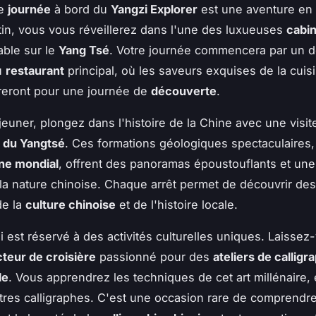
ne
journée
à bord du
Yangzi Explorer
est une aventure en 
n, vous vous réveillerez dans l'une des luxueuses
cabi
ble sur le
Yang Tsé
. Votre journée commencera par un d
u
restaurant
principal, où les saveurs exquises de la cui
reront pour une journée de
découverte
.
jeuner, plongez dans l'histoire de la Chine avec une visi
 du Yangtsé
. Ces formations géologiques spectaculaires, 
ne mondial
, offrent des panoramas époustouflants et un
 la nature chinoise. Chaque arrêt permet de découvrir de
de la
culture chinoise
et de l'histoire locale.
i est réservé à des activités culturelles uniques. Laissez
cteur de croisière
passionné pour des
ateliers de calligr
le
. Vous apprendrez les techniques de cet art millénaire,
tres calligraphes. C'est une occasion rare de comprendre