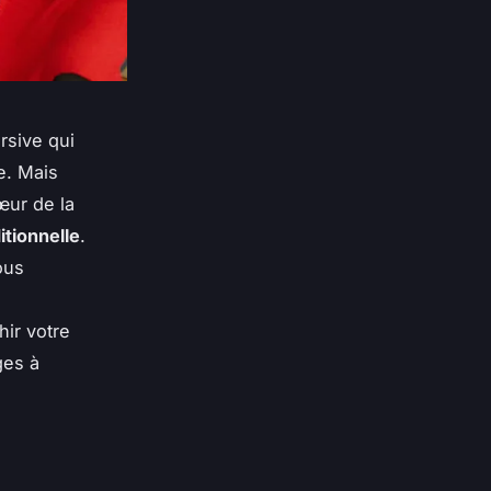
rsive qui
e. Mais
œur de la
itionnelle
.
ous
ir votre
ges à