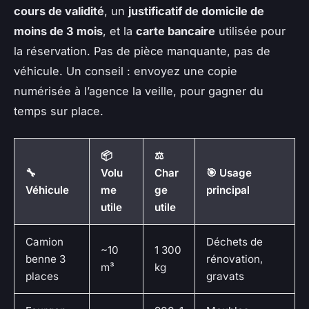
cours de validité
, un
justificatif de domicile de
moins de 3 mois
, et la
carte bancaire
utilisée pour
la réservation. Pas de pièce manquante, pas de
véhicule. Un conseil : envoyez une copie
numérisée à l’agence la veille, pour gagner du
temps sur place.
📦
⚖️
🔧
Volu
Char
🎯 Usage
Véhicule
me
ge
principal
utile
utile
Camion
Déchets de
~10
1 300
benne 3
rénovation,
m³
kg
places
gravats